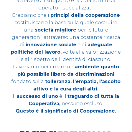
di intercettare e rispondere alle necessità di
tutte le persone in condizioni di vulnerabilità
o svantaggio fisico, psichico e sociale,
attraverso il supporto e la cura forniti da
operatori specializzati.
Crediamo che i
principi della cooperazione
costituiscano la base sulla quale costruire
una
società migliore
per le future
generazioni, attraverso una costante ricerca
di
innovazione sociale
e di
adeguate
politiche del lavoro,
volte alla valorizzazione
e al rispetto dell’identità di ciascuno.
Lavoriamo per creare un
ambiente quanto
più possibile libero da discriminazioni
fondato sulla
tolleranza, l’empatia, l’ascolto
attivo e la cura degli altri.
Il
successo di uno
è il
traguardo di tutta la
Cooperativa,
nessuno escluso.