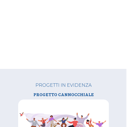
PROGETTI IN EVIDENZA
SOCIAL HOUSING CASA FERRI
PROGETTO CANNOCCHIALE
SILVER HOUSING MASSAUA
PROGETTO NAZZARO 5