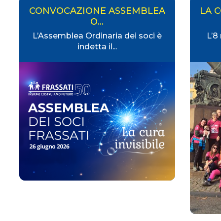
CONVOCAZIONE ASSEMBLEA
LA C
O...
L’Assemblea Ordinaria dei soci è
L’8
indetta il...