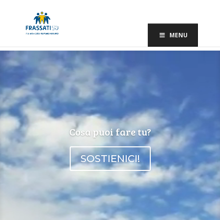
MENU
Video
Player
Cosa puoi fare tu?
SOSTIENICI!