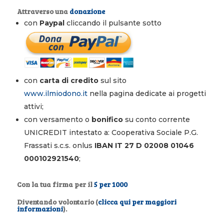
Attraverso una
donazione
con
Paypal
cliccando il pulsante sotto
con
carta di credito
sul sito
www.ilmiodono.it
nella pagina dedicate ai progetti
attivi;
con versamento o
bonifico
su conto corrente
UNICREDIT intestato a: Cooperativa Sociale P.G.
Frassati s.c.s. onlus
IBAN IT 27 D 02008 01046
000102921540
;
Con la tua firma per il
5 per 1000
Diventando volontario (
clicca qui per maggiori
informazioni
).